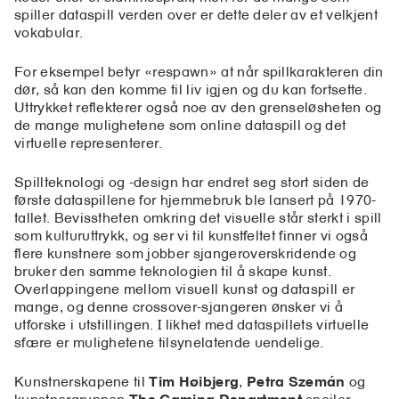
spiller dataspill verden over er dette deler av et velkjent
vokabular.
For eksempel betyr «respawn» at når spillkarakteren din
dør, så kan den komme til liv igjen og du kan fortsette.
Uttrykket reflekterer også noe av den grenseløsheten og
de mange mulighetene som online dataspill og det
virtuelle representerer.
Spillteknologi og -design har endret seg stort siden de
første dataspillene for hjemmebruk ble lansert på 1970-
tallet. Bevisstheten omkring det visuelle står sterkt i spill
som kulturuttrykk, og ser vi til kunstfeltet finner vi også
flere kunstnere som jobber sjangeroverskridende og
bruker den samme teknologien til å skape kunst.
Overlappingene mellom visuell kunst og dataspill er
mange, og denne crossover-sjangeren ønsker vi å
utforske i utstillingen. I likhet med dataspillets virtuelle
sfære er mulighetene tilsynelatende uendelige.
Kunstnerskapene til
Tim Høibjerg
,
Petra Szemán
og
kunstnergruppen
The Gaming Department
speiler