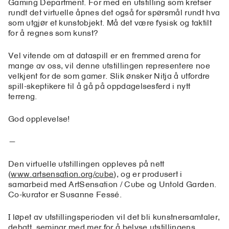
Gaming Department. For med en utstilling som kretser
rundt det virtuelle åpnes det også for spørsmål rundt hva
som utgjør et kunstobjekt. Må det være fysisk og taktilt
for å regnes som kunst?
Vel vitende om at dataspill er en fremmed arena for
mange av oss, vil denne utstillingen representere noe
velkjent for de som gamer. Slik ønsker Nitja å utfordre
spill-skeptikere til å gå på oppdagelsesferd i nytt
terreng.
God opplevelse!
—
Den virtuelle utstillingen oppleves på nett
(
www.artsensation.org/cube
), og er produsert i
samarbeid med ArtSensation / Cube og Untold Garden.
Co-kurator er Susanne Fessé.
I løpet av utstillingsperioden vil det bli kunstnersamtaler,
debatt, seminar med mer for å belyse utstillingens