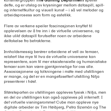
dette, og er utslag av krysninger mellom dataspill, spill-
og internettkultur og visuell kunst – i så vel metoder og
arbeidsprosess som form og estetikk.
Flere av verkene speiler fascinasjonen knyttet til
opplevelsen av å tre inn i de virtuelle universene, og
ikke ulikt dataspill forutsetter noen av arbeidene
deltakelse fra betrakterne.
Innholdsmessig berører arbeidene et vell av temaer,
relatert like mye til hva de virtuelle universene kan
representere, som til mer eksistensielle og humanistiske
temaer som kan være gjenkjennelige for oss alle.
Assosiasjonene og tolkningene i møte med utstillingen
er mange, og det er en mangefasettert utstilling Nitja
presenterer i høst.
Størsteparten av utstillingen oppleves fysisk i Nitja, men
en del av utstillingen kan også oppleves på internett. I
det virtuelle visningsrommet Cube man oppleve nye
digitale arbeider av Tim Høibjerg, Petra Szemán og The