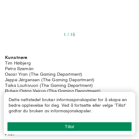
1
/
15
Kunstnere
Tim Høibjerg
Petra Szemán
Oscar Yran (The Gaming Department)
Jeppe Jørgensen (The Gaming Department)
Taika Louhivuori (The Gaming Department)
Ruben Ostan Vejrup (The Gaming Department)
Thomas Udomrat Hostrup (The Gaming Department)
Dette nettstedet bruker informasjonskapsler for å skape en
Dina Lundvall Nielsen (The Gaming Department)
bedre opplevelse for deg. Ved å fortsette eller velge 'Tillat'
godtar du bruken av informasjonskapsler.
Kuratert av
Monica Holmen
Tillat
Filer