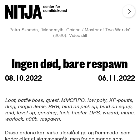
Petra Szemán, "Monomyth: Gaiden / Master of Two Worlds"
(2020). Videostill
Ingen død, bare respawn
08.10.2022
06.11.2022
Loot, battle boss, quest, MMORPG, low poly, XP-points,
ding, magic items, BRB, bind on pick up, bind on equip,
raid, level up, grinding, tank, healer, DPS, wizard, mage,
warlock, n00b, respawn.
Disse ordene kan virke uforståelige og fremmede, som
koder eller et stammespråk, men for de mange som