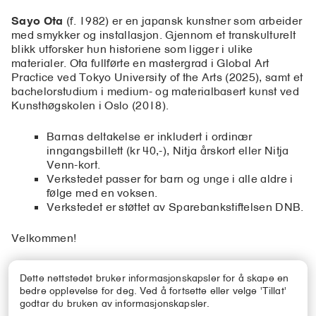
Sayo Ota
(f. 1982) er en japansk kunstner som arbeider
med smykker og installasjon. Gjennom et transkulturelt
blikk utforsker hun historiene som ligger i ulike
materialer. Ota fullførte en mastergrad i Global Art
Practice ved Tokyo University of the Arts (2025), samt et
bachelorstudium i medium- og materialbasert kunst ved
Kunsthøgskolen i Oslo (2018).
Barnas deltakelse er inkludert i ordinær
inngangsbillett (kr 40,-), Nitja årskort eller Nitja
Venn-kort.
Verkstedet passer for barn og unge i alle aldre i
følge med en voksen.
Verkstedet er støttet av Sparebankstiftelsen DNB.
Velkommen!
Lørdag
Søndag
Dette nettstedet bruker informasjonskapsler for å skape en
11.10.2025
12.10.2025
bedre opplevelse for deg. Ved å fortsette eller velge 'Tillat'
11:00–17:00
11:00–17:00
godtar du bruken av informasjonskapsler.