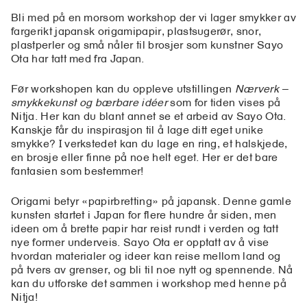
Bli med på en morsom workshop der vi lager smykker av
fargerikt japansk origamipapir, plastsugerør, snor,
plastperler og små nåler til brosjer som kunstner Sayo
Ota har tatt med fra Japan.
Før workshopen kan du oppleve utstillingen
Nærverk –
smykkekunst og bærbare idéer
som for tiden vises på
Nitja. Her kan du blant annet se et arbeid av Sayo Ota.
Kanskje får du inspirasjon til å lage ditt eget unike
smykke? I verkstedet kan du lage en ring, et halskjede,
en brosje eller finne på noe helt eget. Her er det bare
fantasien som bestemmer!
Origami betyr «papirbretting» på japansk. Denne gamle
kunsten startet i Japan for flere hundre år siden, men
ideen om å brette papir har reist rundt i verden og tatt
nye former underveis. Sayo Ota er opptatt av å vise
hvordan materialer og ideer kan reise mellom land og
på tvers av grenser, og bli til noe nytt og spennende. Nå
kan du utforske det sammen i workshop med henne på
Nitja!